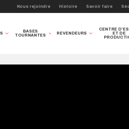
Nous rejoindre
Histoire
Savoir faire
Séc
CENTRE D’ES
BASES
ES
REVENDEURS
ET DE
TOURNANTES
PRODUCTI