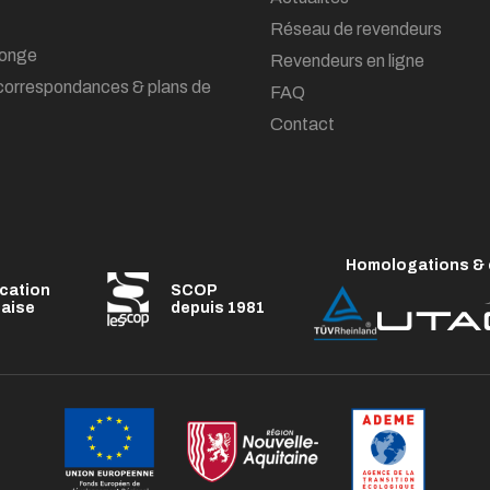
Réseau de revendeurs
onge
Revendeurs en ligne
correspondances & plans de
FAQ
Contact
Homologations & c
ication
SCOP
çaise
depuis 1981