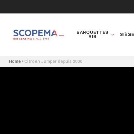
BANQUETTES
SIÈG
RIB
Home
›
Citroen Jumper depuis 2006