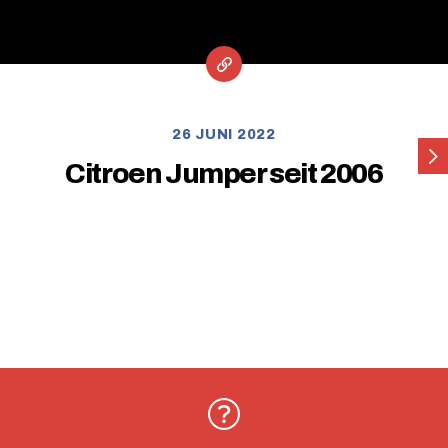
26 JUNI 2022
Mer
Citroen Jumper seit 2006
Vito
/
Via
W4
seit
201