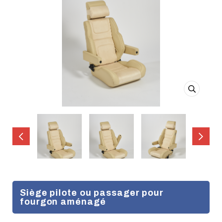
Siège pilote ou passager pour
fourgon aménagé