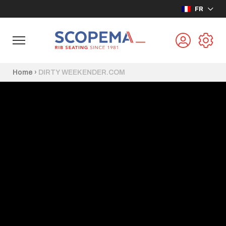
FR
Home
›
DIRTY WEEKENDER.COM