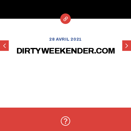
28 AVRIL 2021
CHILLI
NA
DIRTY WEEKENDER.COM
JAM
AC
VANS
Le
Pey