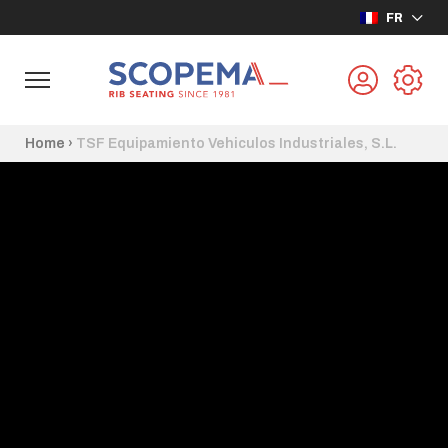
FR
Home
›
TSF Equipamiento Vehiculos Industriales, S.L.