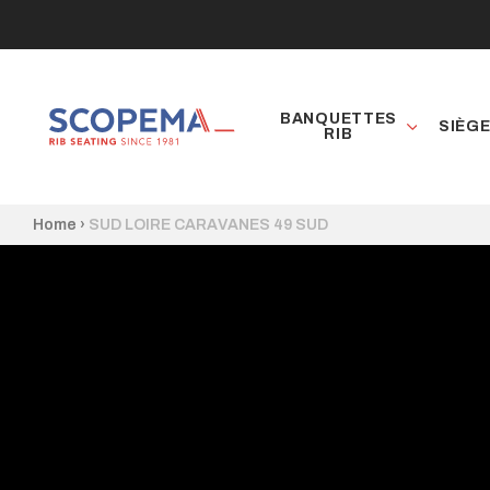
BANQUETTES
SIÈG
RIB
Home
›
SUD LOIRE CARAVANES 49 SUD