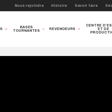
Nous rejoindre
Histoire
Savoir faire
Séc
CENTRE D’ES
BASES
ES
REVENDEURS
ET DE
TOURNANTES
PRODUCTI