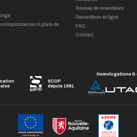
Réseau de revendeurs
onge
Revendeurs en ligne
correspondances & plans de
FAQ
Contact
Homologations & c
ication
SCOP
çaise
depuis 1981