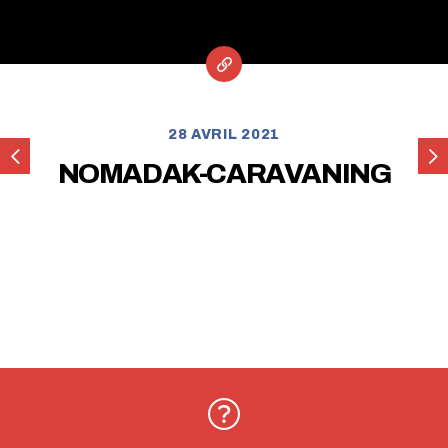
28 AVRIL 2021
FURGOVIP
TRA
NOMADAK-CARAVANING
PA
S.L.