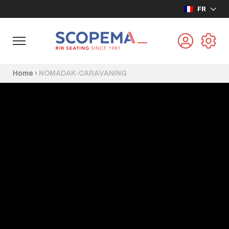
FR
Home
›
NOMADAK-CARAVANING