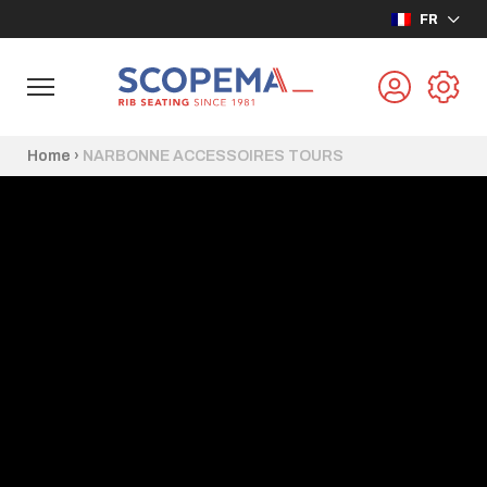
FR
Home
›
NARBONNE ACCESSOIRES TOURS