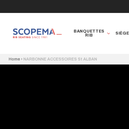
BANQUETTES
SIÈG
RIB
Home
›
NARBONNE ACCESSOIRES St ALBAN