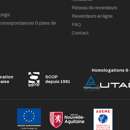
Réseau de revendeurs
onge
Revendeurs en ligne
correspondances & plans de
FAQ
Contact
Homologations & c
ication
SCOP
çaise
depuis 1981