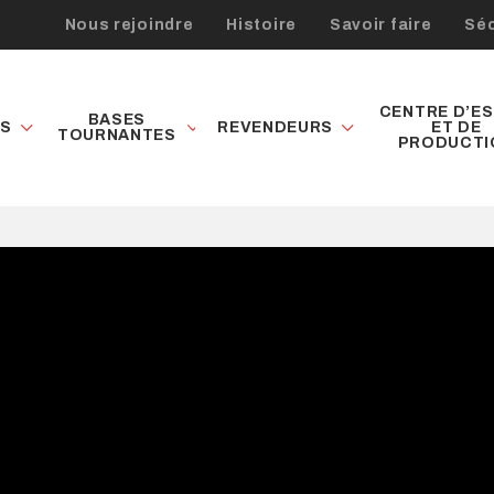
Nous rejoindre
Histoire
Savoir faire
Séc
CENTRE D’ES
BASES
ES
REVENDEURS
ET DE
TOURNANTES
PRODUCTI