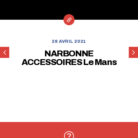
28 AVRIL 2021
CAMPING-
CA
NARBONNE
CAR
DU
ACCESSOIRES Le Mans
71
MA
–
NARBONNE
ACCESSOIRES
MÂCON