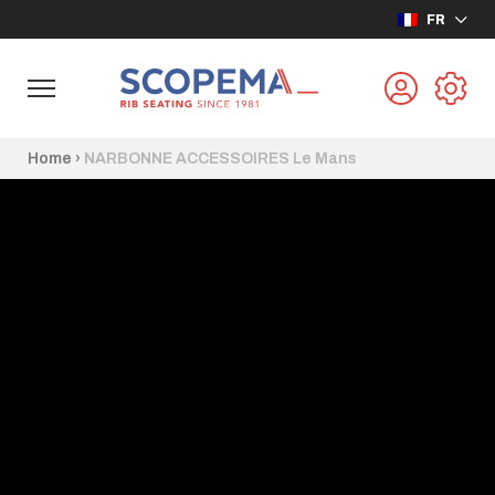
FR
Home
›
NARBONNE ACCESSOIRES Le Mans