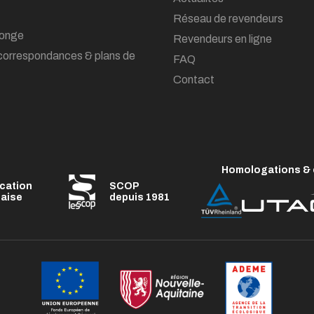
Réseau de revendeurs
onge
Revendeurs en ligne
correspondances & plans de
FAQ
Contact
Homologations & c
ication
SCOP
çaise
depuis 1981