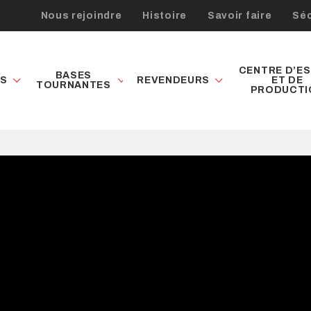
Nous rejoindre
Histoire
Savoir faire
Séc
CENTRE D’ES
BASES
ES
REVENDEURS
ET DE
TOURNANTES
PRODUCTI