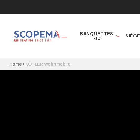
BANQUETTES
SIÈG
RIB
Home
›
KÖHLER Wohnmobile