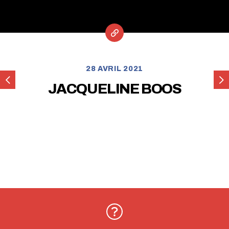
28 AVRIL 2021
NARBONNE
NI
JACQUELINE BOOS
ACCESSOIRES
EV
ROUEN
NORD