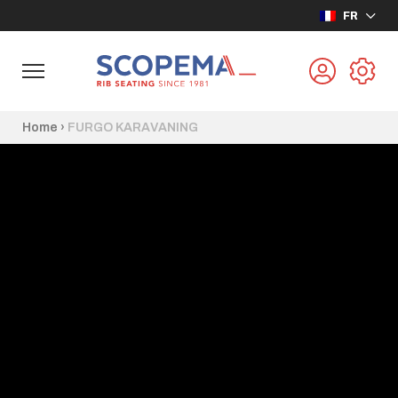
FR
Home
›
FURGO KARAVANING