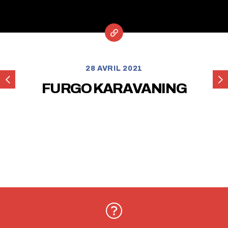
28 AVRIL 2021
FURGOVIP
TRA
FURGO KARAVANING
PA
S.L.