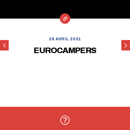
28 AVRIL 2021
IMPORTRAILER
HE
EUROCAMPERS
CHILE
Mobi
Y
CIA
Ltda