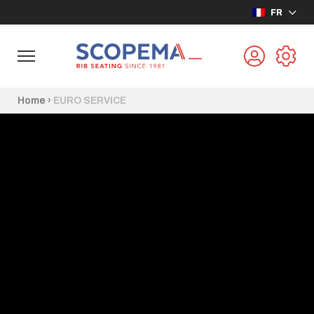
FR
Home
›
EURO SERVICE