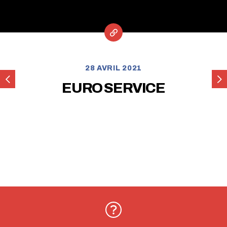
28 AVRIL 2021
SUBLET
OP
EURO SERVICE
EV
59