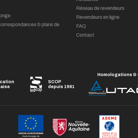
Réseau de revendeurs
onge
Revendeurs en ligne
correspondances & plans de
FAQ
Contact
Homologations & c
ication
SCOP
çaise
depuis 1981