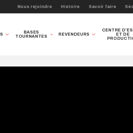
Nous rejoindre
Histoire
Savoir faire
Séc
CENTRE D’ES
BASES
ES
REVENDEURS
ET DE
TOURNANTES
PRODUCTI