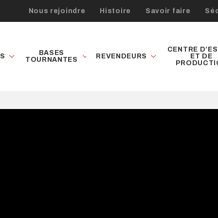
Nous rejoindre
Histoire
Savoir faire
Séc
CENTRE D’ES
BASES
ES
REVENDEURS
ET DE
TOURNANTES
PRODUCTI