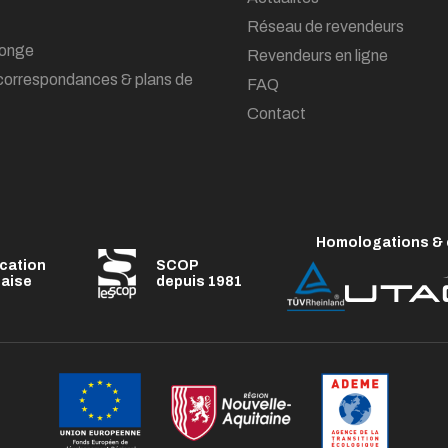
Réseau de revendeurs
onge
Revendeurs en ligne
correspondances & plans de
FAQ
Contact
Homologations & c
ication
SCOP
çaise
depuis 1981