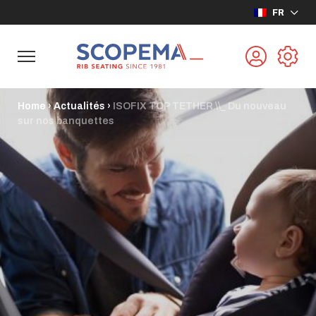
FR
Home
›
Actualités
›
ISOFIX TOP TETHER \\_ Du nouveau
sur nos banquettes