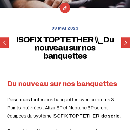
09 MAI 2023
ISOFIX TOP TETHER \\_ Du
Outil
Car
nouveau sur nos
d’aide
Sal
banquettes
à
Düss
l’achat
202
Du nouveau sur nos banquettes
Désormais toutes nos banquettes avec ceintures 3
Points intégrées : Altair 3P et Neptune 3P seront
équipées du système ISOFIX TOP TETHER,
de série
.