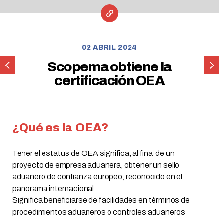
02 ABRIL 2024
Banco
CA
Scopema obtiene la
sobre
SA
certificación OEA
rieles
Düss
202
¿Qué es la OEA?
Tener el estatus de OEA significa, al final de un
proyecto de empresa aduanera, obtener un sello
aduanero de confianza europeo, reconocido en el
panorama internacional.
Significa beneficiarse de facilidades en términos de
procedimientos aduaneros o controles aduaneros