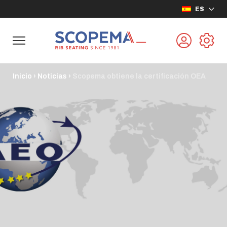
ES
Inicio
›
Noticias
›
Scopema obtiene la certificación OEA