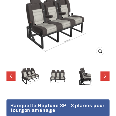
Banquette Neptune 3P - 3 places pour
fourgon aménagé