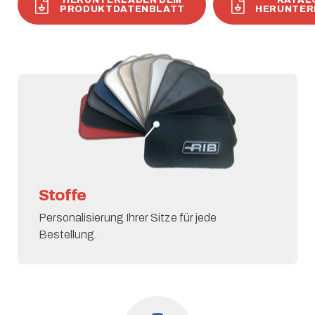
HERUNTERLADEN DEM
KATAL
PRODUKTDATENBLATT
HERUNTER
Stoffe
Personalisierung Ihrer Sitze für jede
Bestellung.