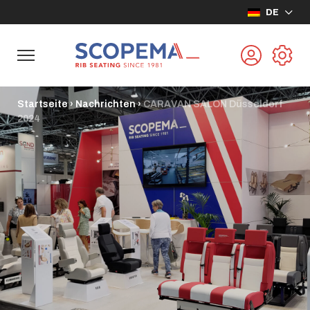
DE
Startseite
›
Nachrichten
›
CARAVAN SALON Düsseldorf
2024