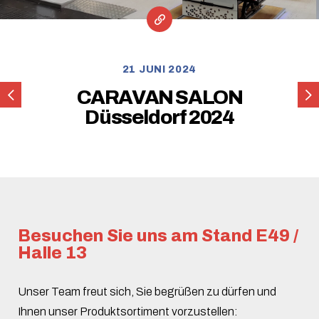
21 JUNI 2024
Scopema
SC
CARAVAN SALON
erhält
eröf
Düsseldorf 2024
OEA-
offiz
Zertifizierung
sein
Tes
Besuchen Sie uns am Stand E49 /
Halle 13
Unser Team freut sich, Sie begrüßen zu dürfen und
Ihnen unser Produktsortiment vorzustellen: