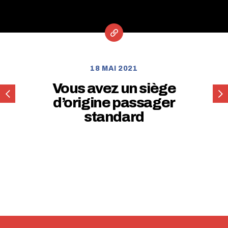
18 MAI 2021
Vous avez un siège
Vous
Vou
d’origine passager
avez
ave
standard
un
un
siège
siè
d’origine
d’or
passager
pilo
sur
sta
embase
suspendue