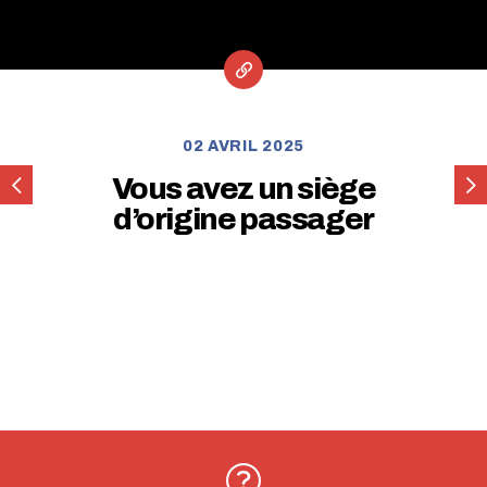
02 AVRIL 2025
Vous
Vou
Vous avez un siège
avez
ave
d’origine passager
un
un
siège
siè
d’origine
d’or
Pilote
Pilo