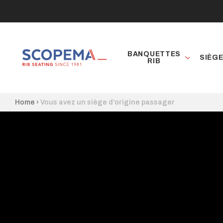
BANQUETTES
SIÈG
RIB
Home
›
Vous avez un siège d’origine passager