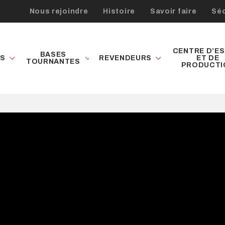
Nous rejoindre
Histoire
Savoir faire
Séc
CENTRE D’ES
BASES
ES
REVENDEURS
ET DE
TOURNANTES
PRODUCTI