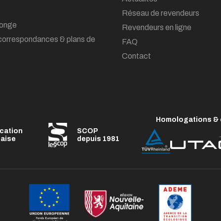
Réseau de revendeurs
onge
Revendeurs en ligne
correspondances & plans de
FAQ
Contact
Homologations & c
ication
SCOP
çaise
depuis 1981