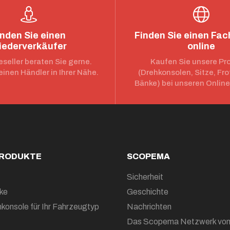
inden Sie einen
Finden Sie einen Fa
iederverkäufer
online
seller beraten Sie gerne.
Kaufen Sie unsere Pr
einen Händler in Ihrer Nähe.
(Drehkonsolen, Sitze, Fro
Bänke) bei unseren Onlin
PRODUKTE
SCOPEMA
Sicherheit
ke
Geschichte
konsole für Ihr Fahrzeugtyp
Nachrichten
Das Scopema Netzwerk vo