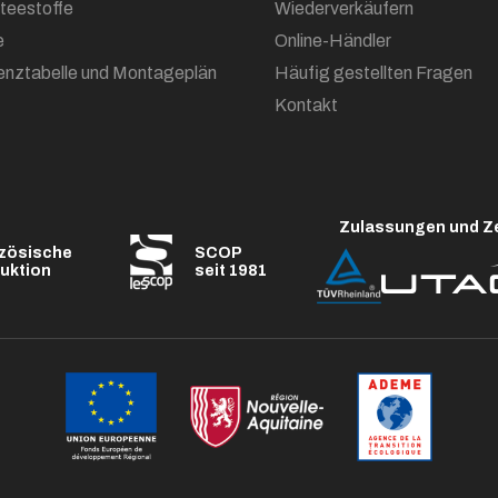
oteestoffe
Wiederverkäufern
e
Online-Händler
enztabelle und Montageplän
Häufig gestellten Fragen
Kontakt
Zulassungen und Ze
zösische
SCOP
uktion
seit 1981