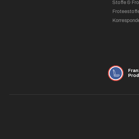
Stoffe & Fr
Froteestoff
Korrespond
Fran
Prod