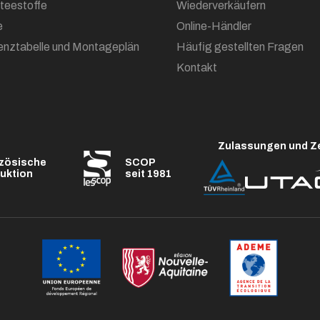
oteestoffe
Wiederverkäufern
e
Online-Händler
enztabelle und Montageplän
Häufig gestellten Fragen
Kontakt
Zulassungen und Ze
zösische
SCOP
uktion
seit 1981