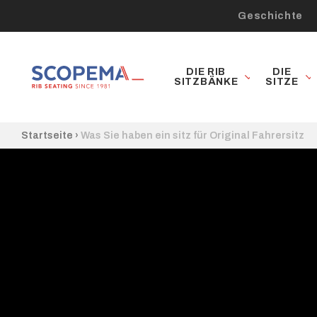
Geschichte
DIE RIB
DIE
SITZBÄNKE
SITZE
Startseite
›
Was Sie haben ein sitz für Original Fahrersitz