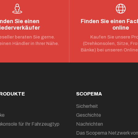
inden Sie einen
Finden Sie einen Fa
iederverkäufer
online
seller beraten Sie gerne.
Kaufen Sie unsere Pr
einen Händler in Ihrer Nähe.
(Drehkonsolen, Sitze, Fro
Bänke) bei unseren Onlin
PRODUKTE
SCOPEMA
Sicherheit
ke
Geschichte
konsole für Ihr Fahrzeugtyp
Nachrichten
Das Scopema Netzwerk vo