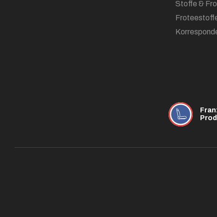
Stoffe & Fr
Froteestoff
Korrespond
Fran
Prod