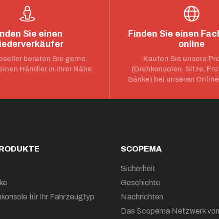
inden Sie einen
Finden Sie einen Fa
iederverkäufer
online
seller beraten Sie gerne.
Kaufen Sie unsere Pr
einen Händler in Ihrer Nähe.
(Drehkonsolen, Sitze, Fro
Bänke) bei unseren Onlin
PRODUKTE
SCOPEMA
Sicherheit
ke
Geschichte
konsole für Ihr Fahrzeugtyp
Nachrichten
Das Scopema Netzwerk vo