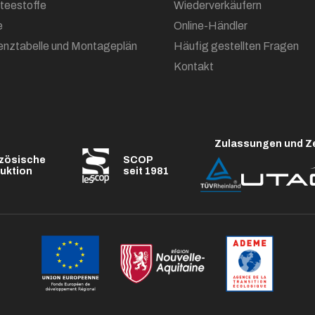
oteestoffe
Wiederverkäufern
e
Online-Händler
enztabelle und Montageplän
Häufig gestellten Fragen
Kontakt
Zulassungen und Ze
zösische
SCOP
uktion
seit 1981