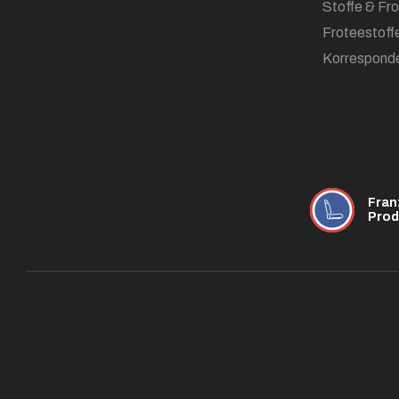
Stoffe & Fr
Froteestoff
Korrespond
Fran
Prod