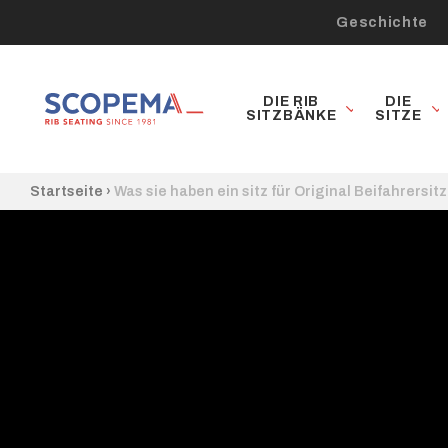
Geschichte
DIE RIB
DIE
SITZBÄNKE
SITZE
Startseite
›
Was sie haben ein sitz für Original Beifahrersitz