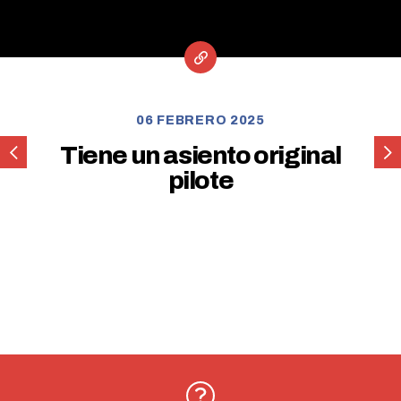
06 FEBRERO 2025
Tiene
Tie
Tiene un asiento original
un
un
pilote
asiento
asie
original
de
pasajero
orig
pilo