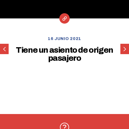
16 JUNIO 2021
Tiene
Tie
Tiene un asiento de origen
un
un
pasajero
asiento
asie
de
de
origen
orig
pasajero
pilo